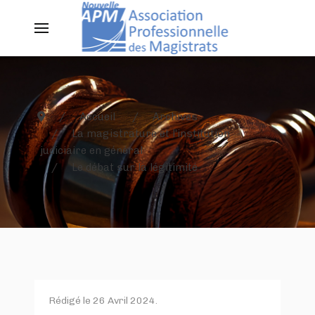
Accueil
Archives
La magistrature et l'institution
judiciaire en général
Le débat sur la légitimité
Rédigé le
26 Avril 2024
.