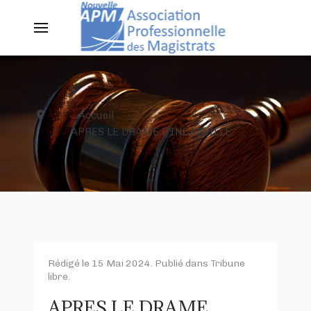
Accueil
APRES LE DRAME D’INCARVILLE
Rédigé le
15 Mai 2024
. Publié dans
Tribune
libre
.
APRES LE DRAME