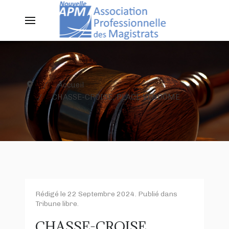
Accueil
CHASSE-CROISE, PLACE VENDÔME
Rédigé le
22 Septembre 2024
. Publié dans
Tribune libre
.
CHASSE-CROISE,