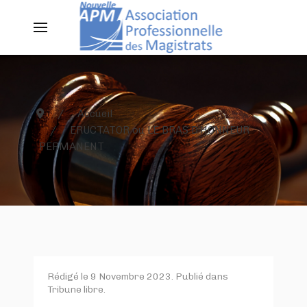
Accueil
ERUCTATOR ou LE BRAS D’HONNEUR
PERMANENT
Rédigé le
9 Novembre 2023
. Publié dans
Tribune libre
.