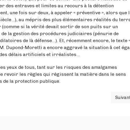
er des entraves et limites au recours à la détention
nt, une fois sur deux, à appeler « préventive », alors que 
siècle…), au mépris des plus élémentaires réalités du terra
er (comme si la vérité devait sortir de son puits sur un
s de la gestion des procédures judiciaires (pénurie de
dilatoires de là défense…). Et, récemment encore, le texte 
er M. Dupond-Moretti a encore aggravé la situation â cet éga
s délais artificiels et irréalistes…
 les yeux de tous, tant sur les risques des amalgames
e revoir les règles qui régissent la matière dans le sens
 de la protection publique.
Suivan
inute…
Art