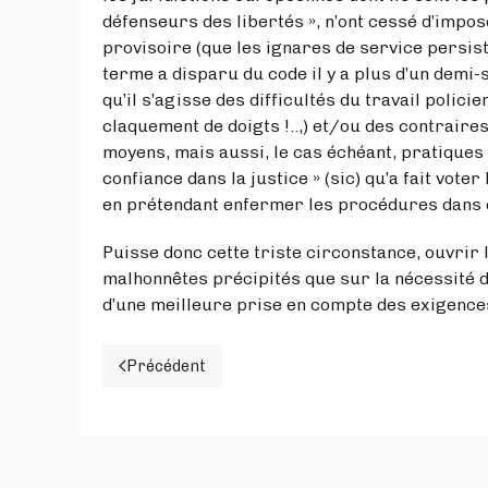
défenseurs des libertés », n’ont cessé d’impos
provisoire (que les ignares de service persiste
terme a disparu du code il y a plus d’un demi-
qu’il s’agisse des difficultés du travail polici
claquement de doigts !..,) et/ou des contraire
moyens, mais aussi, le cas échéant, pratiques 
confiance dans la justice » (sic) qu’a fait vot
en prétendant enfermer les procédures dans de
Puisse donc cette triste circonstance, ouvrir
malhonnêtes précipités que sur la nécessité d
d’une meilleure prise en compte des exigences
Précédent
Article précédent : La loi de la dernière m