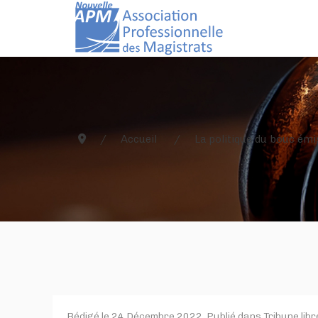
Accueil
La politique du bouc ém
Rédigé le
24 Décembre 2022
. Publié dans
Tribune libr