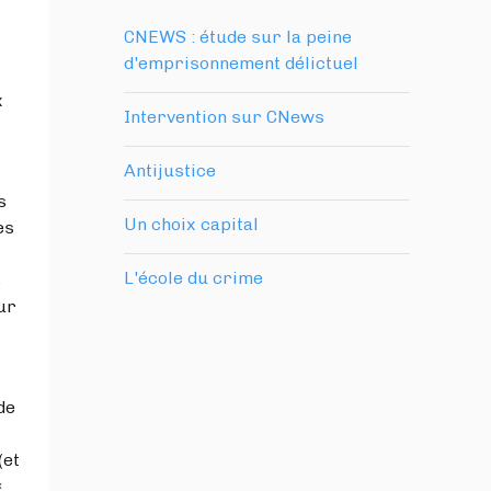
CNEWS : étude sur la peine
d'emprisonnement délictuel
x
Intervention sur CNews
Antijustice
s
Un choix capital
es
L'école du crime
s
our
de
(et
«