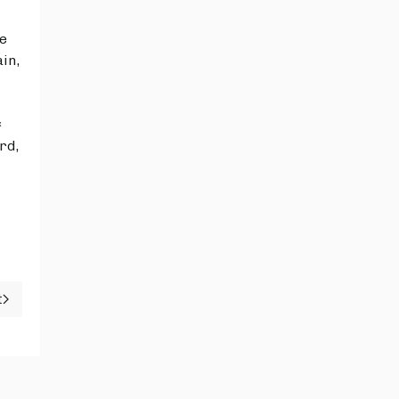
le
in,
«
rd,
t
icle suivant : Le plan (média) de M. Dupond-Moretti