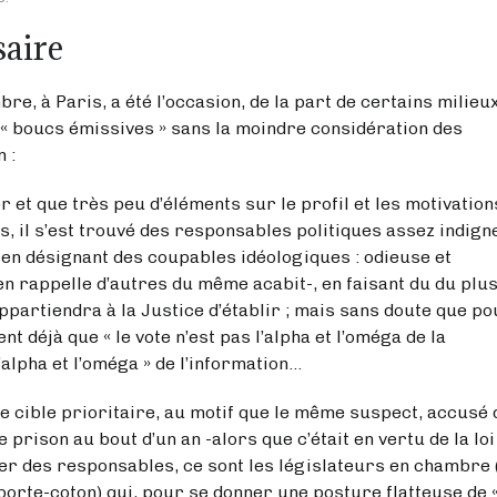
saire
, à Paris, a été l’occasion, de la part de certains milieu
 « boucs émissives » sans la moindre considération des
 :
r et que très peu d’éléments sur le profil et les motivation
, il s’est trouvé des responsables politiques assez indign
 en désignant des coupables idéologiques : odieuse et
en rappelle d’autres du même acabit-, en faisant du du plu
 appartiendra à la Justice d’établir ; mais sans doute que p
nt déjà que « le vote n’est pas l’alpha et l’oméga de la
l’alpha et l’oméga » de l’information…
de cible prioritaire, au motif que le même suspect, accusé 
e prison au bout d’un an -alors que c’était en vertu de la loi
iser des responsables, ce sont les législateurs en chambre 
 porte-coton) qui, pour se donner une posture flatteuse de 