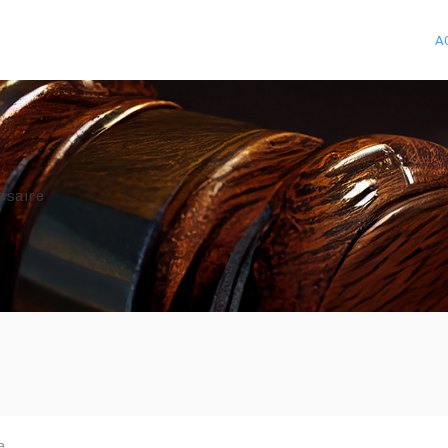
A
issaire
e
.