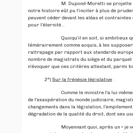
M. Dupond-Moretti se projette allègre
notre histoire eût pu l’inciter à plus de pru
peuvent céder devant les aléas et contraintes 
pour l’éternité…
Quoiqu’il en soit, si ambitieux qu’ils se
témérairement comme acquis, à les supposer 
rattrapage par rapport aux standards européen
nombre de magistrats du siège et du parquet 
n’évoquer que ces critères attestant, parmi bie
2°)
Sur la frénésie législative
:
Comme le ministre l’a lui-même reconnu,
de l’exaspération du monde judiciaire, magistra
changements dans la législation, l’empilement
dégradation de la qualité du droit, dont ses u
Moyennant quoi, après un « je vous ai c