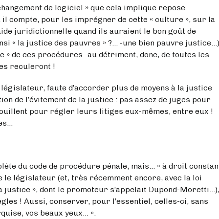
ent de logiciel » que cela implique repose
l compte, pour les imprégner de cette « culture », sur la
ide juridictionnelle quand ils auraient le bon goût de
i « la justice des pauvres » ?... -une bien pauvre justice...
re » de ces procédures -au détriment, donc, de toutes les
res reculeront !
e législateur, faute d’accorder plus de moyens à la justice
tion de l’évitement de la justice : pas assez de juges pour
rouillent pour régler leurs litiges eux-mêmes, entre eux !
tes…
de de procédure pénale, mais… « à droit constant 
ue le législateur (et, très récemment encore, avec la loi
la justice », dont le promoteur s’appelait Dupond-Moretti…)
gles ! Aussi, conserver, pour l’essentiel, celles-ci, sans
rquise, vos beaux yeux… ».