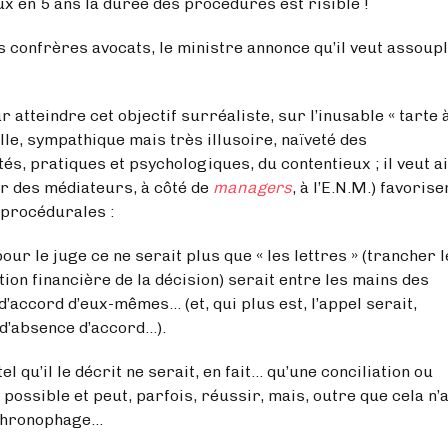
ans la durée des procédures est risible !
es avocats, le ministre annonce qu’il veut assoupl
re cet objectif surréaliste, sur l’inusable « tarte à
le, sympathique mais très illusoire, naïveté des
és, pratiques et psychologiques, du contentieux ; il veut a
r des médiateurs, à côté de
managers
, à l’E.N.M.) favorise
s procédurales :
juge ce ne serait plus que « les lettres » (trancher l
uction financière de la décision) serait entre les mains des
d’accord d’eux-mêmes… (et, qui plus est, l’appel serait,
 d’absence d’accord…).
 le décrit ne serait, en fait… qu’une conciliation ou
 possible et peut, parfois, réussir, mais, outre que cela n’
t chronophage…