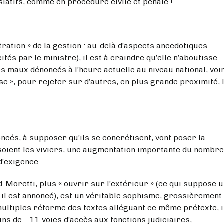
atifs, comme en procédure civile et pénale !
» de la gestion : au-delà d’aspects anecdotiques
tés par le ministre), il est à craindre qu’elle n’aboutisse
s maux dénoncés à l’heure actuelle au niveau national, voi
se », pour rejeter sur d’autres, en plus grande proximité, 
upposer qu’ils se concrétisent, vont poser la
e soient les viviers, une augmentation importante du nombre
 d’exigence…
, plus « ouvrir sur l’extérieur » (ce qui suppose u
il est annoncé), est un véritable sophisme, grossièrement
multiples réforme des textes alléguant ce même prétexte, i
ins de… 11 voies d’accès aux fonctions judiciaires,