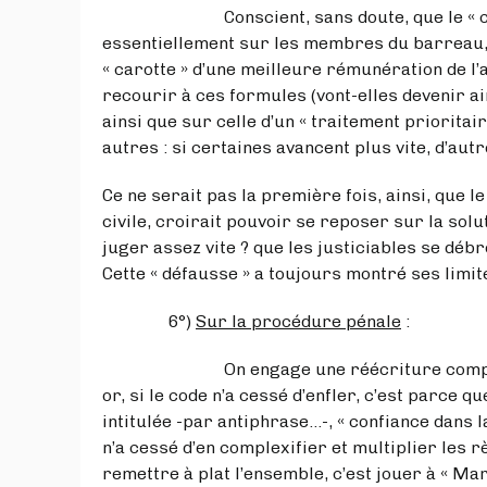
Conscient, sans doute, que le « changem
essentiellement sur les membres du barreau, i
« carotte » d’une meilleure rémunération de l’a
recourir à ces formules (vont-elles devenir ains
ainsi que sur celle d’un « traitement prioritai
autres : si certaines avancent plus vite, d’aut
Ce ne serait pas la première fois, ainsi, que l
civile, croirait pouvoir se reposer sur la solu
juger assez vite ? que les justiciables se déb
Cette « défausse » a toujours montré ses limi
6°)
Sur la procédure pénale
:
On engage une réécriture complète du co
or, si le code n’a cessé d’enfler, c’est parce q
intitulée -par antiphrase…-, « confiance dans 
n’a cessé d’en complexifier et multiplier les rè
remettre à plat l’ensemble, c’est jouer à « Ma