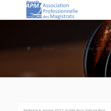
Accueil
Le plan (média) de M. D
Rédigé le
6 Janvier 2023
. Publié dans
Tribune libre
.