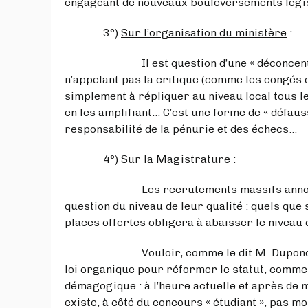
engageant de nouveaux bouleversements législ
3°)
Sur l’organisation du ministère
:
Il est question d’une « déconcentration 
n’appelant pas la critique (comme les congés ci
simplement à répliquer au niveau local tous le
en les amplifiant… C’est une forme de « défaus
responsabilité de la pénurie et des échecs…
4°)
Sur la Magistrature
:
Les recrutements massifs annoncés, à s
question du niveau de leur qualité : quels qu
places offertes obligera à abaisser le niveau
Vouloir, comme le dit M. Dupond-Moretti
loi organique pour réformer le statut, comme 
démagogique : à l’heure actuelle et après de 
existe, à côté du concours « étudiant », pas mo