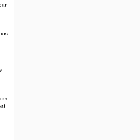
pour
ques
s
ien
est