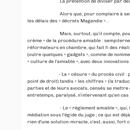
La prétention de diviser par deux en 5 
Alors que, pour complaire à ses confrèr
les délais des « décrets Magendie »…
Mais, surtout, qu’il compte, pour atteind
crème » de la procédure amiable : sempiternel
réformateurs en chambre, qui fait fi des réalit
(outre quelques « gadgets », comme de nomme
« culture de l’amiable », avec deux innovation
- La « césure » du procès civil : pour le 
point de droit) tandis « les chiffres » (la trad
parties et de leurs avocats, censés se mettre 
entretemps, paralysé, n’intervenant qu’en cas
- Le « règlement amiable », qui, tel qu’il
médiation sous l’égide du juge ; ce qui est déjà
rien d’une solution-miracle, c’est, aussi, for