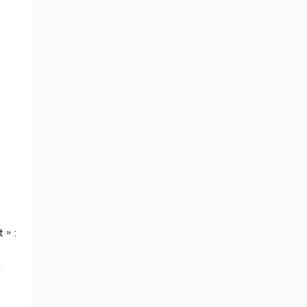
)
» :
,