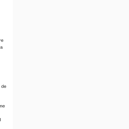
re
la
 de
ne
l