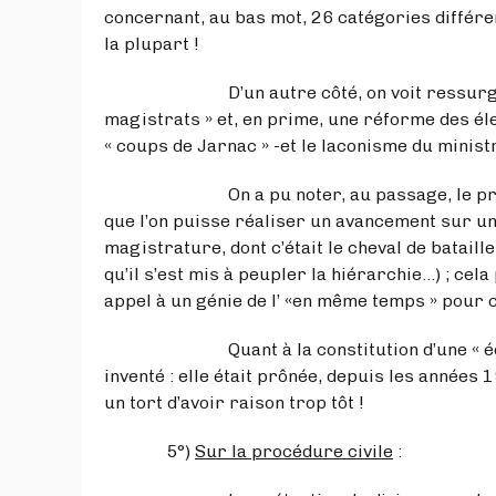
concernant, au bas mot, 26 catégories différen
la plupart !
D’un autre côté, on voit ressurgir le « 
magistrats » et, en prime, une réforme des éle
« coups de Jarnac » -et le laconisme du minis
On a pu noter, au passage, le projet, au
que l’on puisse réaliser un avancement sur un 
magistrature, dont c’était le cheval de bataill
qu’il s’est mis à peupler la hiérarchie...) ; cel
appel à un génie de l’ «en même temps » pour c
Quant à la constitution d’une « équipe »
inventé : elle était prônée, depuis les années 1
un tort d’avoir raison trop tôt !
5°)
Sur la procédure civile
: