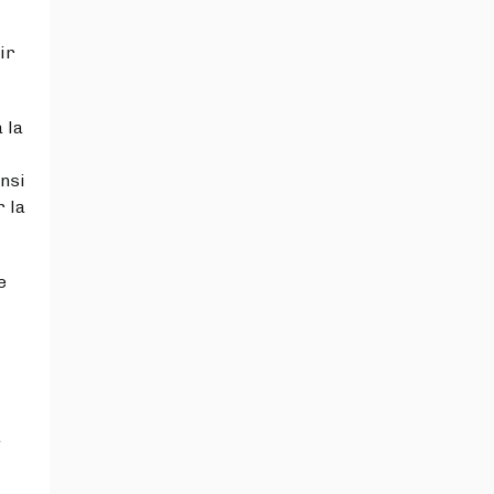
ir
 la
insi
r la
e
a