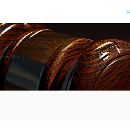
A
upond-Moretti