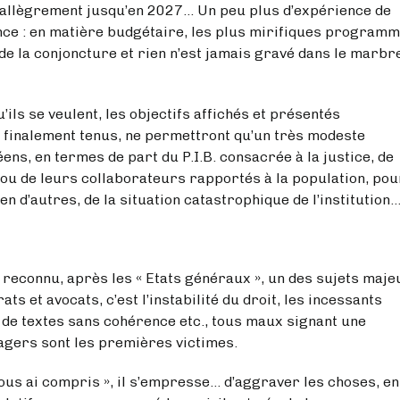
ment jusqu’en 2027… Un peu plus d’expérience de
dence : en matière budgétaire, les plus mirifiques program
de la conjoncture et rien n’est jamais gravé dans le marbr
 veulent, les objectifs affichés et présentés
finalement tenus, ne permettront qu’un très modeste
s, en termes de part du P.I.B. consacrée à la justice, de
ou de leurs collaborateurs rapportés à la population, pou
n d’autres, de la situation catastrophique de l’institution
 après les « Etats généraux », un des sujets maje
ts et avocats, c’est l’instabilité du droit, les incessants
 de textes sans cohérence etc., tous maux signant une
sagers sont les premières victimes.
ompris », il s’empresse… d’aggraver les choses, en