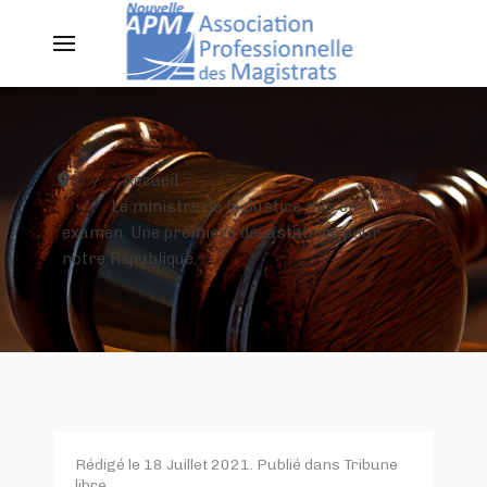
Accueil
Le ministre de la Justice mis en
examen. Une première dévastatrice pour
notre République.
Rédigé le
18 Juillet 2021
. Publié dans
Tribune
libre
.