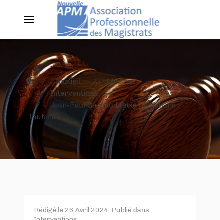
Accueil
Médias
Interventions
Jean-Paul Garraud tacle Christiane
Taubira
Rédigé le
26 Avril 2024
. Publié dans
Interventions
.