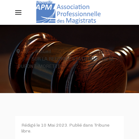
Accueil
SUR LA REFORME STATUTAIRE DE M.
DUPONT-MORETTI
Rédigé le
10 Mai 2023
. Publié dans
Tribune
libre
.