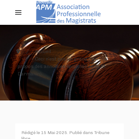
Accueil
« Ceci n’est pas un grand plan » (à
propos des annonces épistolaires de M.
Darmanin)
Rédigé le
15 Mai 2025
. Publié dans
Tribune
libre
.