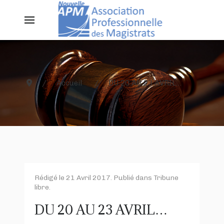
Accueil
DU 20 AU 23 AVRIL…
Rédigé le
21 Avril 2017
. Publié dans
Tribune
libre
.
DU 20 AU 23 AVRIL…