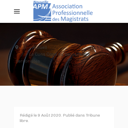
Accueil
Le Cons Cons au secours des
terroristes
Rédigé le
9 Août 2020
. Publié dans
Tribune
libre
.