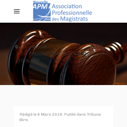
Accueil
PRESOMPTION DE DEVOIEMENT
LEGISLATIF
Rédigé le
8 Mars 2018
. Publié dans
Tribune
libre
.