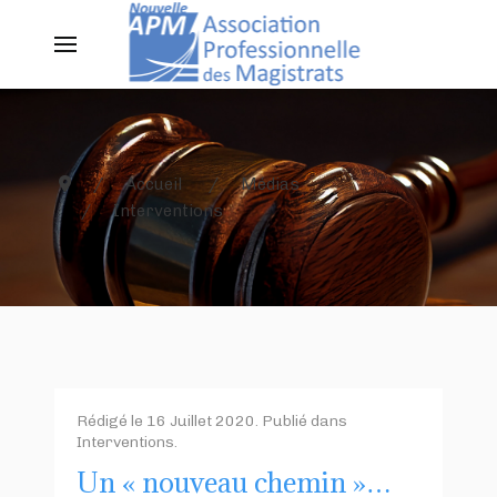
Accueil
Médias
Interventions
Rédigé le
16 Juillet 2020
. Publié dans
Interventions
.
Un « nouveau chemin »…