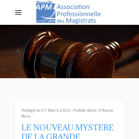
Accueil
Rédigé le
27 Mars 2025
. Publié dans
Tribune
libre
.
LE NOUVEAU MYSTERE
DE LA GRANDE