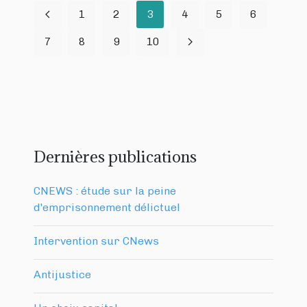
1
2
3
4
5
6
7
8
9
10
Dernières publications
CNEWS : étude sur la peine
d'emprisonnement délictuel
Intervention sur CNews
Antijustice