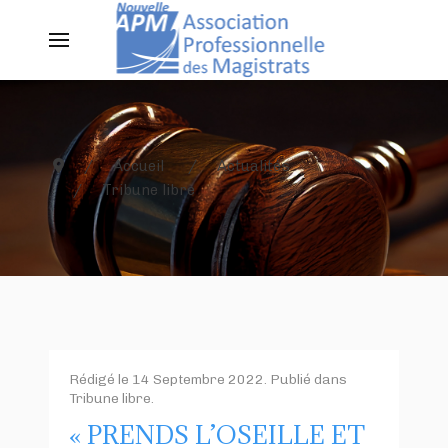
Accueil
Actualités
Tribune libre
Rédigé le
14 Septembre 2022
. Publié dans
Tribune libre
.
« PRENDS L’OSEILLE ET