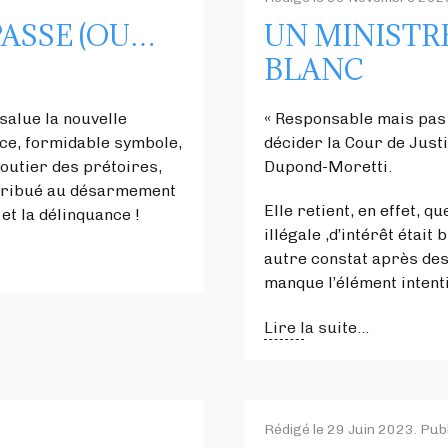
PASSE (OU…
UN MINISTR
BLANC
salue la nouvelle
« Responsable mais pas c
ice, formidable symbole,
décider la Cour de Just
routier des prétoires,
Dupond-Moretti.
ntribué au désarmement
Elle retient, en effet, q
 et la délinquance !
illégale ,d’intérêt était b
autre constat après des 
manque l’élément intent
Lire la suite...
Rédigé le
29 Juin 2023
. Pub