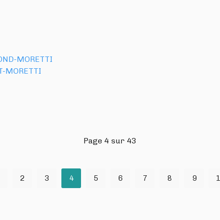
POND-MORETTI
T-MORETTI
Page 4 sur 43
2
3
4
5
6
7
8
9