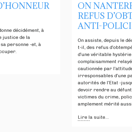
 D’HONNEUR
ON NANTERRE
REFUS D’OB
ANTI-POLIC
 donne décidément, à
 justice de la
On assiste, depuis le d
 sa personne -et, à
t-il, des refus d’obtem
occuper.
d’une véritable hystérie
complaisamment relayée
cautionnée par l’attitud
irresponsables d’une par
autorités de l’Etat -jus
devoir rendre au défun
victimes du crime, poli
amplement mérité auss
Lire la suite...