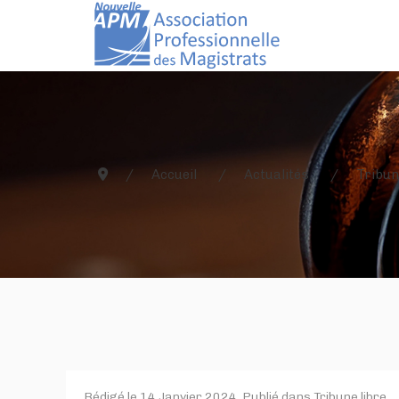
Accueil
Actualités
Tribun
Rédigé le
14 Janvier 2024
. Publié dans
Tribune libre
.