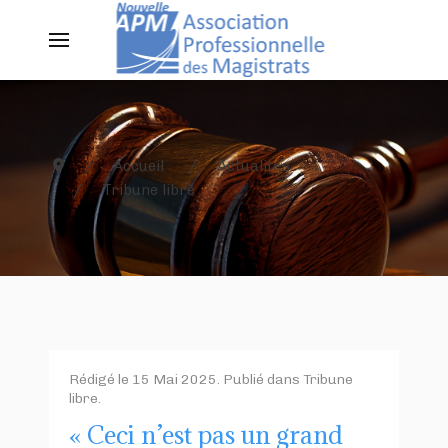
Accueil
Actualités
Tribune libre
Rédigé le
15 Mai 2025
. Publié dans
Tribune
libre
.
« Ceci n’est pas un grand