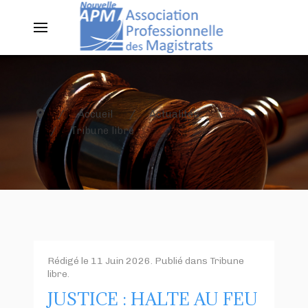
Accueil
Actualités
Tribune libre
Rédigé le
11 Juin 2026
. Publié dans
Tribune
libre
.
JUSTICE : HALTE AU FEU