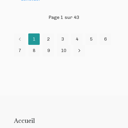
Page 1 sur 43
1
2
3
4
5
6
7
8
9
10
Accueil