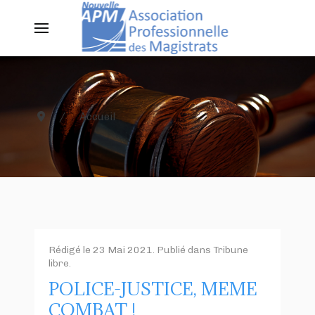
Accueil
Rédigé le
23 Mai 2021
. Publié dans
Tribune
libre
.
POLICE-JUSTICE, MEME
COMBAT !