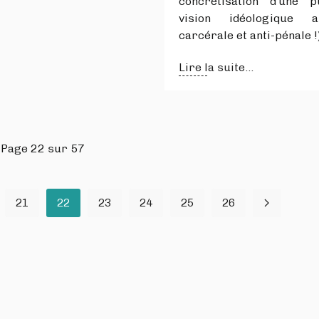
concrétisation d’une p
vision idéologique an
carcérale et anti-pénale !)
Lire la suite...
Page 22 sur 57
21
22
23
24
25
26