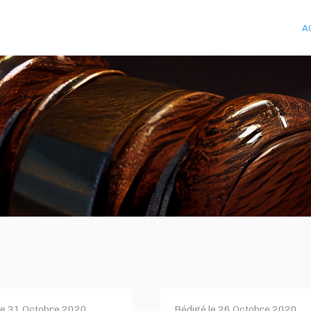
A
le
31 Octobre 2020
.
Rédigé le
26 Octobre 2020
.