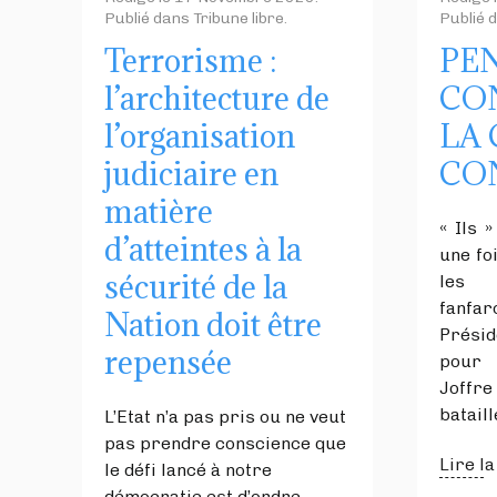
Publié dans
Tribune libre
.
Publié 
Terrorisme :
PE
l’architecture de
CO
l’organisation
LA
judiciaire en
CO
matière
« Ils 
d’atteintes à la
une fo
sécurité de la
les
fanf
Nation doit être
Présid
repensée
pour 
Joffr
batail
L’Etat n’a pas pris ou ne veut
pas prendre conscience que
Lire la
le défi lancé à notre
démocratie est d’ordre