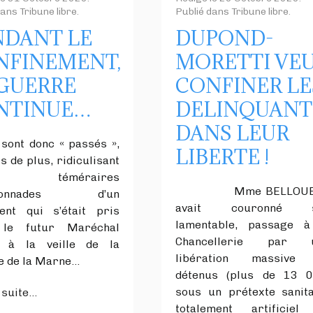
dans
Tribune libre
.
Publié dans
Tribune libre
.
NDANT LE
DUPOND-
NFINEMENT,
MORETTI VE
 GUERRE
CONFINER LE
NTINUE…
DELINQUAN
DANS LEUR
» sont donc « passés »,
LIBERTE !
is de plus, ridiculisant
 téméraires
Mme BELLOUB
aronnades d’un
avait couronné 
ent qui s’était pris
lamentable, passage à
le futur Maréchal
Chancellerie par 
e à la veille de la
libération massive
le de la Marne…
détenus (plus de 13 0
sous un prétexte sanita
 suite...
totalement artificiel 