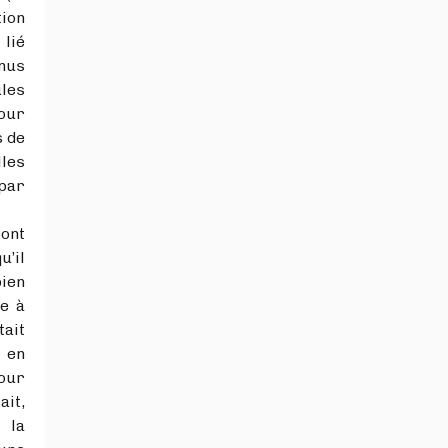
ion
 lié
nus
les
our
s de
lles
ar
ont
u’il
bien
re à
tait
 en
our
ait,
 la