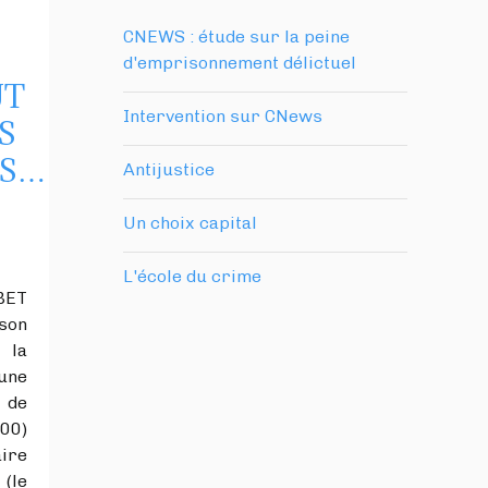
CNEWS : étude sur la peine
d'emprisonnement délictuel
UT
Intervention sur CNews
S
TS…
Antijustice
Un choix capital
L'école du crime
ET
son
 la
une
 de
00)
ire
(le