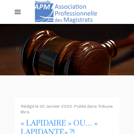
Accueil
Rédigé le
30 Janvier 2020
. Publié dans
Tribune
libre
.
« LAPIDAIRE » OU… «
LAPIDANTE» ?!