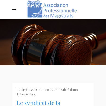
Accueil
Actualités
Tribune libre
Rédigé le
23 Octobre 2014
. Publié dans
Tribune libre
.
Le syndicat de la