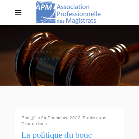
Accueil
Actualités
Tribune libre
Rédigé le
24 Décembre 2022
. Publié dans
Tribune libre
.
La politique du bouc