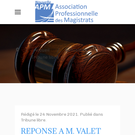
Accueil
Actualités
Tribune libre
Rédigé le
24 Novembre 2021
. Publié dans
Tribune libre
.
REPONSE A M. VALET