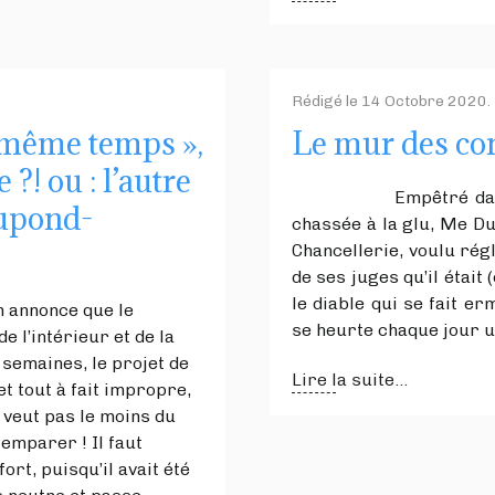
Rédigé le
14 Octobre 2020
.
en même temps »,
Le mur des con
?! ou : l’autre
Empêtré dans son p
Dupond-
chassée à la glu, Me Du
Chancellerie, voulu rég
de ses juges qu’il était
le diable qui se fait 
n annonce que le
se heurte chaque jour un
 l’intérieur et de la
 semaines, le projet de
Lire la suite...
t tout à fait impropre,
 veut pas le moins du
 emparer ! Il faut
ort, puisqu’il avait été