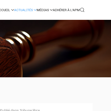
CCUEIL
ACTUALITÉS
MÉDIAS
ADHÉRER À L'APM
 Publié dans
Tribune libre
.