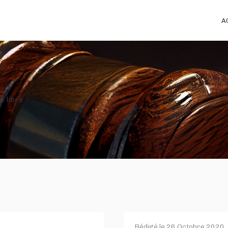
A
e libre
Rédigé le
26 Octobre 2020
.