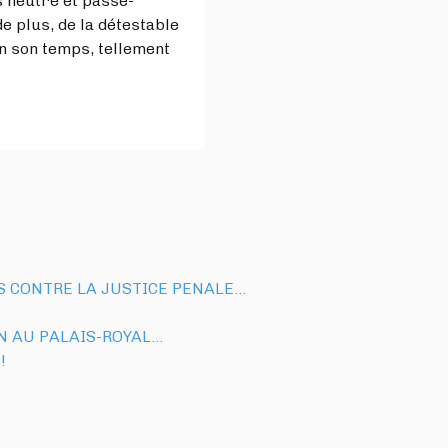
s neutre et passe-
 de plus, de la détestable
 en son temps, tellement
S CONTRE LA JUSTICE PENALE…
N AU PALAIS-ROYAL…
!