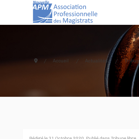
Accueil
Actualités
Tribun
Rédigé le
31 Octobre 2020
. Publié dans
Tribune libre
.