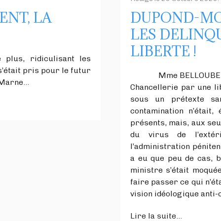
NT, LA
DUPOND-MO
LES DELINQ
LIBERTE !
plus, ridiculisant les
était pris pour le futur
Mme BELLOUBET avait
a Marne…
Chancellerie par une l
sous un prétexte sani
contamination n’était
présents, mais, aux seu
du virus de l’extér
l’administration péniten
a eu que peu de cas, b
ministre s’était moqué
faire passer ce qui n’ét
vision idéologique anti-c
Lire la suite...